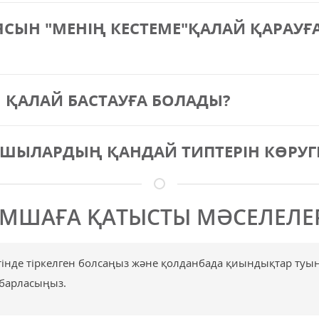
СЫН "МЕНІҢ КЕСТЕМЕ"ҚАЛАЙ ҚАРАУҒА
 ҚАЛАЙ БАСТАУҒА БОЛАДЫ?
ЫЛАРДЫҢ ҚАНДАЙ ТИПТЕРІН КӨРУГ
СЫМШАҒА ҚАТЫСТЫ МӘСЕЛЕЛЕ
етінде тіркелген болсаңыз және қолданбада қиындықтар туы
барласыңыз.