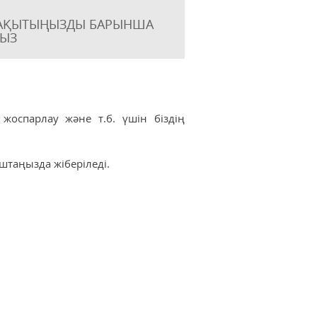
 УАҚЫТЫҢЫЗДЫ БАРЫНША
ҢЫЗ
жоспарлау және т.б. үшін біздің
оштаңызда жіберіледі.