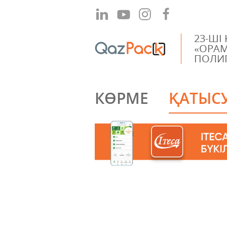
23-ШI
«ОРАМ
ПОЛИГ
КӨРМЕ
ҚАТЫС