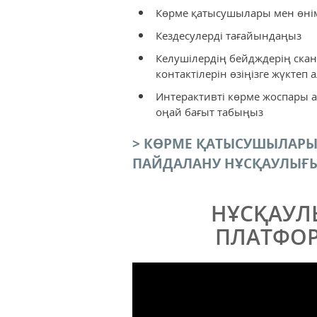
Көрме қатысушылары мен өні
Кездесулерді тағайындаңыз
Келушілердің бейдждерің ска
контактілерін өзіңізге жүктеп
Интерактивті көрме жоспары
оңай бағыт табыңыз
> КӨРМЕ ҚАТЫСУШЫЛАРЫ
ПАЙДАЛАНУ НҰСҚАУЛЫҒ
НҰСҚАУЛ
ПЛАТФОР