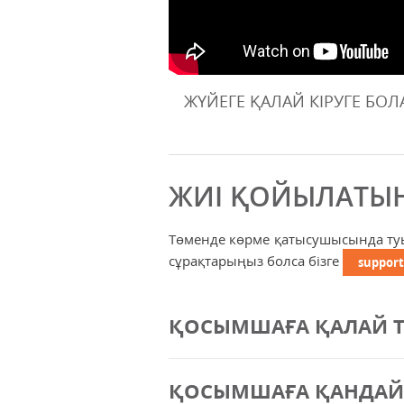
ЖҮЙЕГЕ ҚАЛАЙ КIРУГЕ БО
ЖИІ ҚОЙЫЛАТЫН
Төменде көрме қатысушысында туын
сұрақтарыңыз болса бізге
support
ҚОСЫМШАҒА ҚАЛАЙ Т
ҚОСЫМШАҒА ҚАНДАЙ С