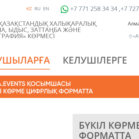
+7 771 258 34 34 ,+7 727
KZ
RU
EN
 ҚАЗАҚСТАНДЫҚ ХАЛЫҚАРАЛЫҚ
Алма
А, ЫДЫС, ЗАТТАҢБА ЖӘНЕ
РАФИЯ» КӨРМЕСІ
«А
УШЫЛАРҒА
КЕЛУШІЛЕРГЕ
БҮКІЛ КӨРМ
ФОРМАТТА