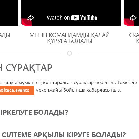
ЛАДЫ
МЕНІҢ КОМАНДАМДЫ ҚАЛАЙ
СКА
ҚҰРУҒА БОЛАДЫ
 СҰРАҚТАР
дауы мүмкін ең көп таралған сұрақтар берілген. Төменде к
мекенжайы бойынша хабарласыңыз.
@iteca.events
ІРКЕЛУГЕ БОЛАДЫ?
ІЛТЕМЕ АРҚЫЛЫ КІРУГЕ БОЛАДЫ?