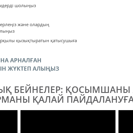
мдерді шолыңыз
нерлеңіз және олардың
 алыңыз
 арқылы қызықтыратын қатысушыға
НА АРНАЛҒАН
ЫН ЖҮКТЕП АЛЫҢЫЗ
ЫҚ БЕЙНЕЛЕР: ҚОСЫМШАНЫ 
МАНЫ ҚАЛАЙ ПАЙДАЛАНУҒ