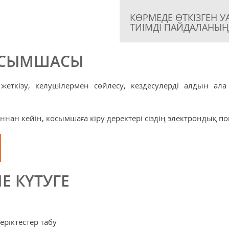
КӨРМЕДЕ ӨТКІЗГЕН
ТИІМДІ ПАЙДАЛАНЫ
ҚОСЫМШАСЫ
жеткізу, келушілермен сөйлесу, кездесулерді алдын ала 
аннан кейін, косымшаға кіру деректері сіздің электрондық п
 КҮТУГЕ
еріктестер табу