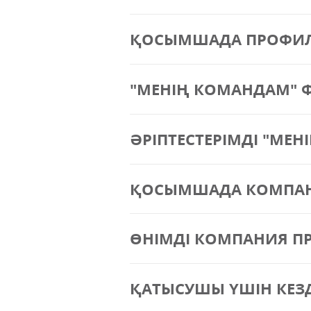
ҚОСЫМШАДА ПРОФИЛІ
"МЕНІҢ КОМАНДАМ" 
ӘРІПТЕСТЕРІМДІ "МЕ
ҚОСЫМШАДА КОМПАНИ
ӨНІМДІ КОМПАНИЯ ПР
ҚАТЫСУШЫ ҮШІН КЕЗД