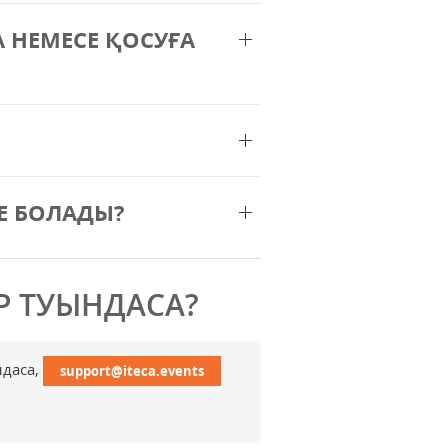
 НЕМЕСЕ ҚОСУҒА
Е БОЛАДЫ?
Р ТУЫНДАСА?
ндаса,
support@iteca.events