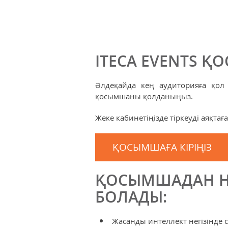
ITECA EVENTS 
Әлдеқайда кең аудиторияға қол 
қосымшаны қолданыңыз.
Жеке кабинетіңізде тіркеуді аяқтағ
ҚОСЫМШАҒА КІРІҢІЗ
ҚОСЫМШАДАН НЕ
БОЛАДЫ:
Жасанды интеллект негізінде с