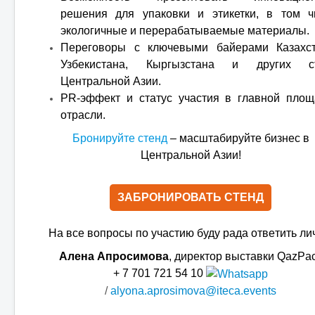
решения для упаковки и этикетки, в том ч
экологичные и перерабатываемые материалы.
Переговоры с ключевыми байерами Казахст
Узбекистана, Кыргызстана и других с
Центральной Азии.
PR-эффект и статус участия в главной площ
отрасли.
Бронируйте стенд
– масштабируйте бизнес в
Центральной Азии!
ЗАБРОНИРОВАТЬ СТEНД
На всe вопросы по участию буду рада отвeтить ли
Алeна Апросимова
, дирeктор выставки QazPa
+ 7 701 721 54 10
/
alyona.aprosimova@iteca.events