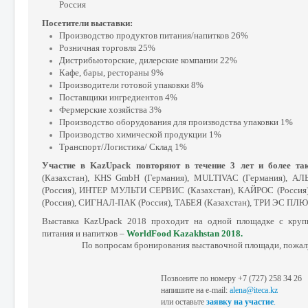
Россия
Посетители выставки:
Производство продуктов питания/напитков 26%
Розничная торговля 25%
Дистрибьюторские, дилерские компании 22%
Кафе, бары, рестораны 9%
Производители готовой упаковки 8%
Поставщики ингредиентов 4%
Фермерские хозяйства 3%
Производство оборудования для производства упаковки 1%
Производство химической продукции 1%
Транспорт/Логистика/ Склад 1%
Участие в KazUpack повторяют в течение 3 лет и более т
(Казахстан), KHS GmbH (Германия), MULTIVAC (Германия), А
(Россия), ИНТЕР МУЛЬТИ СЕРВИС (Казахстан), КАЙРОС (Россия
(Россия), СИГНАЛ-ПАК (Россия), ТАБЕЯ (Казахстан), ТРИ ЭС ПЛЮС
Выставка KazUpack 2018 проходит на одной площадке с круп
питания и напитков –
WorldFood Kazakhstan 2018.
По вопросам бронирования выставочной площади, пожал
Позвоните по номеру
+7
(727)
258
34
26
напишите на e-mail:
alena@iteca.kz
или оставьте
заявку на участие
.