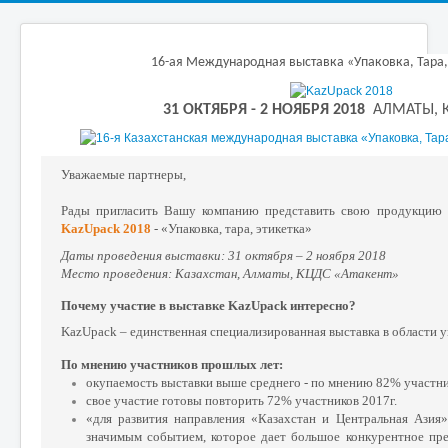
16-ая Международная выставка «Упаковка, Тара,
31 ОКТЯБРЯ - 2 НОЯБРЯ 2018
АЛМАТЫ, 
Уважаемые партнеры,
Рады пригласить Вашу компанию представить свою продукцию н
KazUpack 2018
- «Упаковка, тара, этикетка»
Даты проведения выставки: 31 октября – 2 ноября 2018
Место проведения: Казахстан, Алматы, КЦДС «Атакент»
Почему участие в выставке KazUpack интересно?
KazUpack – единственная специализированная выставка в области у
По мнению участников прошлых лет:
окупаемость выставки выше среднего - по мнению 82% участник
свое участие готовы повторить 72% участников 2017г.
«для развития направления «Казахстан и Центральная Азия»
значимым событием, которое дает большое конкурентное пр